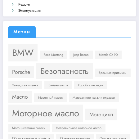
Ремонт
Эксплуатация
Метки
BMW
Ford Mustang
Jeep Recon
Mazda CX-90
Безопасность
Porsche
Вредные привычки
Заводская пленка
Замена масла
Коробка передач
Масло
Масляный насос
Матовая пленка для окраски
Моторное масло
Мотоцикл
Мотоциклетные смазки
Неправильное моторное масло
Обслуживание мотоцикла
Основные различия
Очистка двигателя