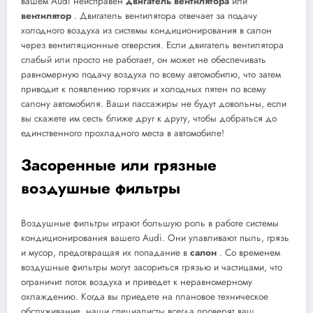
вашем Audi неисправен
двигатель вентилятора
или
вентилятор
. Двигатель вентилятора отвечает за подачу
холодного воздуха из системы кондиционирования в салон
через вентиляционные отверстия. Если двигатель вентилятора
слабый или просто не работает, он может не обеспечивать
равномерную подачу воздуха по всему автомобилю, что затем
приводит к появлению горячих и холодных пятен по всему
салону автомобиля. Ваши пассажиры не будут довольны, если
вы скажете им сесть ближе друг к другу, чтобы добраться до
единственного прохладного места в автомобиле!
Засоренные или грязные
воздушные фильтры
Воздушные фильтры играют большую роль в работе системы
кондиционирования вашего Audi. Они улавливают пыль, грязь
и мусор, предотвращая их попадание в
салон
. Со временем
воздушные фильтры могут засориться грязью и частицами, что
ограничит поток воздуха и приведет к неравномерному
охлаждению. Когда вы приедете на плановое техническое
обслуживание, наши специалисты всегда проверят ваш